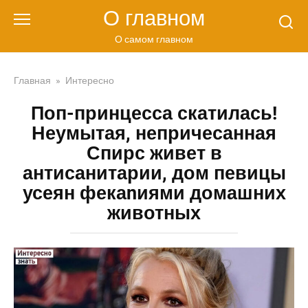
Перейти
О главном
к
контенту
О самом главном
Главная
»
Интересно
Поп-принцесса скатилась!
Неумытая, непричесанная
Спирс живет в
антисанитарии, дом певицы
усеян фекаnиями домашних
животных