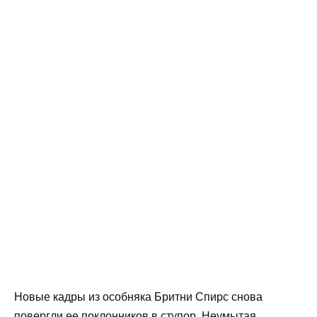
Новые кадры из особняка Бритни Спирс снова
повергли ее поклонников в ступор. Неумытая,