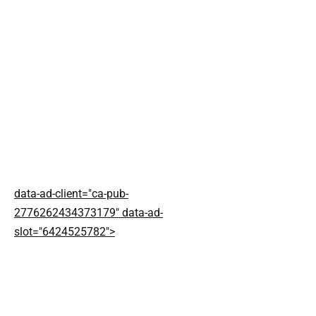
data-ad-client="ca-pub-
2776262434373179" data-ad-
slot="6424525782">