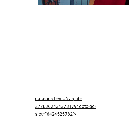
data-ad-client="ca-pub-
2776262434373179" data-ad-
slot="6424525782">