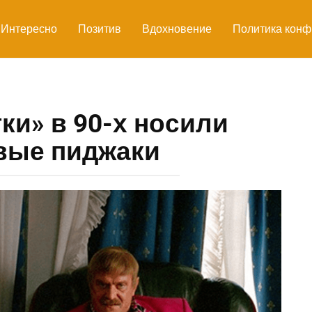
Интересно
Позитив
Вдохновение
Политика конф
ки» в 90-х носили
вые пиджаки