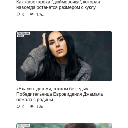
Как живет кроха-“дюймовочка”, которая
навсегда останется размером с куклу
0
1.7к.
«Ехали с детьми, толком без еды»
Победительница Евровидения Джамала
бежала с родины
0
1.3к.