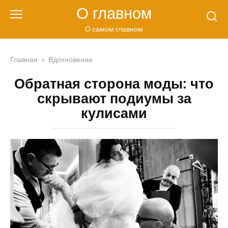
Перейти
О главном
к
контенту
О самом главном
Главная
»
Вдохновение
Обратная сторона моды: что
скрывают подиумы за
кулисами