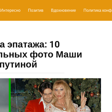
Интересно
Позитив
Вдохновение
Политика конф
 эпатажа: 10
льных фото Маши
путиной