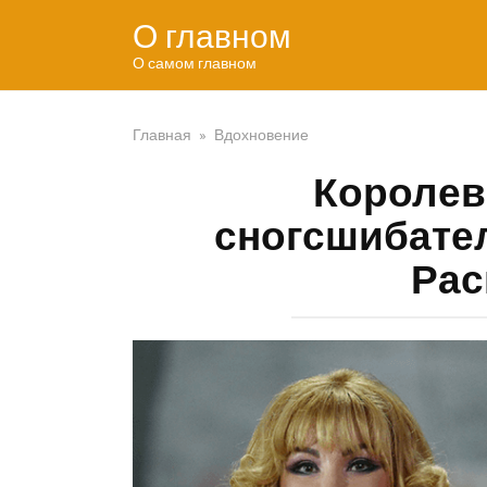
Перейти
О главном
к
контенту
О самом главном
Главная
»
Вдохновение
Королева
сногсшибате
Рас