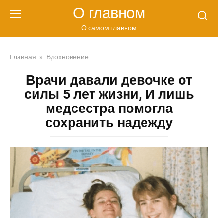
Перейти
О главном
к
контенту
О самом главном
Главная
»
Вдохновение
Врачи давали девочке от
силы 5 лет жизни, И лишь
медсестра помогла
сохранить надежду