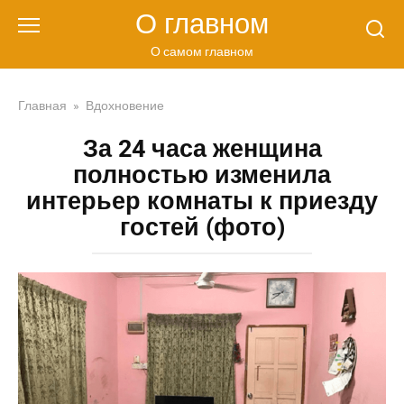
Перейти
О главном
к
контенту
О самом главном
Главная
»
Вдохновение
За 24 часа женщина
полностью изменила
интерьер комнаты к приезду
гостей (фото)