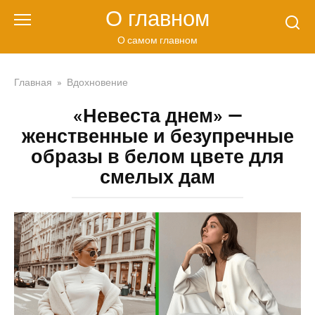
Перейти
О главном
к
контенту
О самом главном
Главная
»
Вдохновение
«Невеста днем» —
женственные и безупречные
образы в белом цвете для
смелых дам