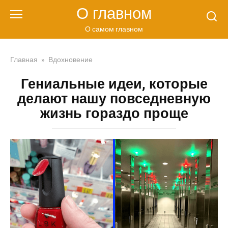
Перейти
О главном
к
контенту
О самом главном
Главная
»
Вдохновение
Гениальные идеи, которые
делают нашу повседневную
жизнь гораздо проще