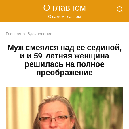
Перейти
О главном
к
контенту
О самом главном
Главная
»
Вдохновение
Муж смеялся над ее сединой,
и и 59-летняя женщина
решилась на полное
преображение