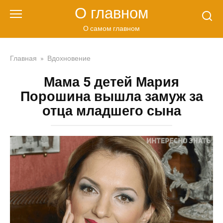
Перейти
О главном
к
контенту
О самом главном
Главная
»
Вдохновение
Мама 5 детей Мария
Порошина вышла замуж за
отца младшего сына